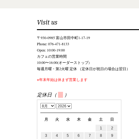
Visit us
〒930-0985 富山市田中町1-17-19
Phone: 076-471-8133
Open: 10:00-19:00
カフェの営業時間
10:00〜16:00(オーダーストップ)
毎週月曜・第2火曜 定休 （定休日が祝日の場合は翌日）
※年末年始は休まず営業します
定休日（
）
月
火
水
木
金
土
日
1
2
3
4
5
6
7
8
9