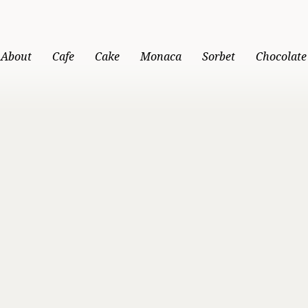
About
Cafe
Cake
Monaca
Sorbet
Chocolate