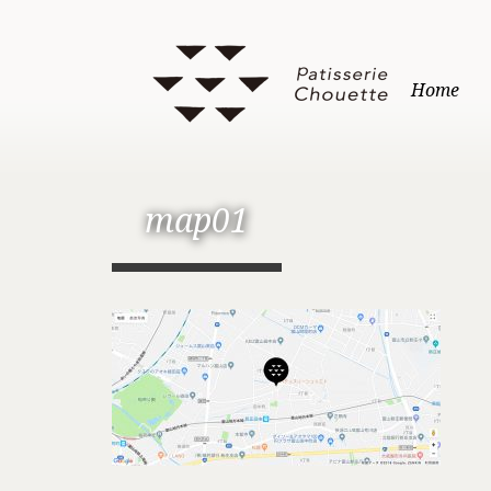
Home
map01