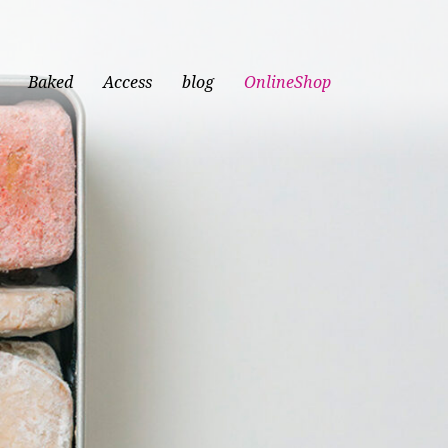
Baked
Access
blog
OnlineShop