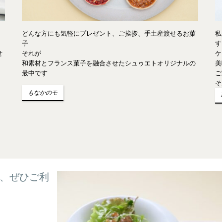
どんな方にも気軽にプレゼント、ご挨拶、手土産渡せるお菓
私
子
す
それが
せ
ケ
和素材とフランス菓子を融合させたシュゥエトオリジナルの
美
最中です
ご
そ
もなかのモ
、ぜひご利