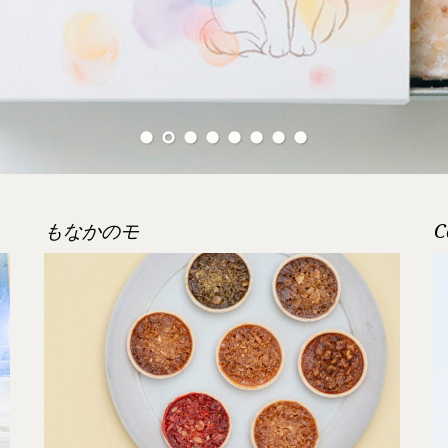
もなかのモ
C