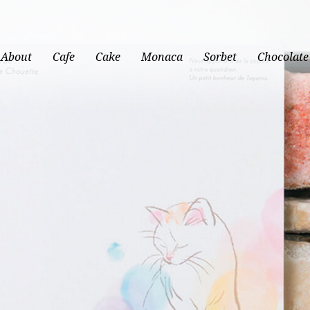
About
Cafe
Cake
Monaca
Sorbet
Chocolate