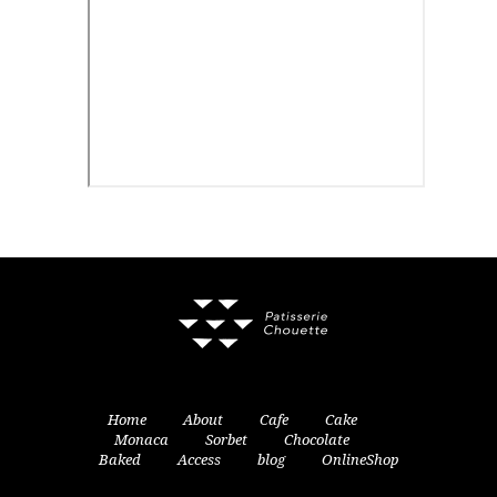
Home
About
Cafe
Cake
Monaca
Sorbet
Chocolate
Baked
Access
blog
OnlineShop