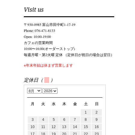
Visit us
〒930-0985 富山市田中町1-17-19
Phone: 076-471-8133
Open: 10:00-19:00
カフェの営業時間
10:00〜16:00(オーダーストップ)
毎週月曜・第2火曜 定休 （定休日が祝日の場合は翌日）
※年末年始は休まず営業します
定休日（
）
月
火
水
木
金
土
日
1
2
3
4
5
6
7
8
9
10
11
12
13
14
15
16
17
18
19
20
21
22
23