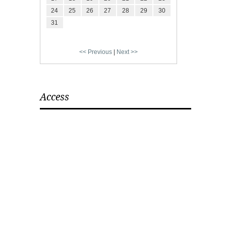
24
25
26
27
28
29
30
31
<< Previous
|
Next >>
Access