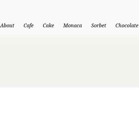
About
Cafe
Cake
Monaca
Sorbet
Chocolate