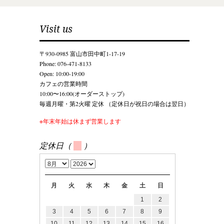
Visit us
〒930-0985 富山市田中町1-17-19
Phone: 076-471-8133
Open: 10:00-19:00
カフェの営業時間
10:00〜16:00(オーダーストップ)
毎週月曜・第2火曜 定休 （定休日が祝日の場合は翌日）
※年末年始は休まず営業します
定休日（
）
月
火
水
木
金
土
日
1
2
3
4
5
6
7
8
9
10
11
12
13
14
15
16